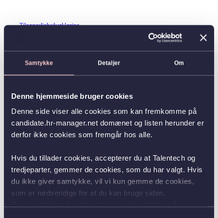
Tilgængelighedserklæring
Samtykke
Detaljer
Om
Denne hjemmeside bruger cookies
Denne side viser alle cookies som kan fremkomme på
candidate.hr-manager.net domænet og listen herunder er
derfor ikke cookies som fremgår hos alle.
Hvis du tillader cookies, accepterer du at Talentech og
tredjeparter, gemmer de cookies, som du har valgt. Hvis
du ikke giver samtykke, vil vi kun gemme de cookies,
som er nødvendige for at du kan bruge siden.
Du kan altid ændre dit samtykke ved at klikke på
knappen nederst i venstre hjørne.