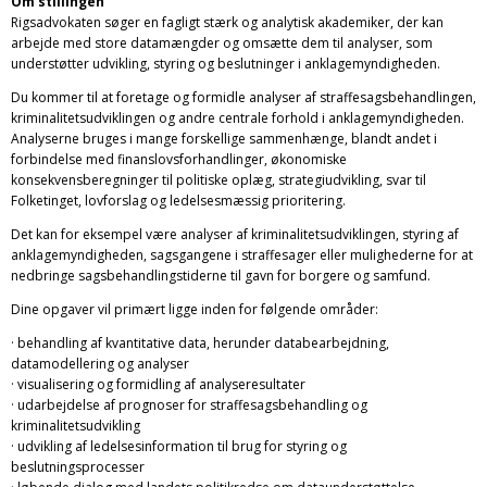
Om stillingen
Rigsadvokaten søger en fagligt stærk og analytisk akademiker, der kan
arbejde med store datamængder og omsætte dem til analyser, som
understøtter udvikling, styring og beslutninger i anklagemyndigheden.
Du kommer til at foretage og formidle analyser af straffesagsbehandlingen,
kriminalitetsudviklingen og andre centrale forhold i anklagemyndigheden.
Analyserne bruges i mange forskellige sammenhænge, blandt andet i
forbindelse med finanslovsforhandlinger, økonomiske
konsekvensberegninger til politiske oplæg, strategiudvikling, svar til
Folketinget, lovforslag og ledelsesmæssig prioritering.
Det kan for eksempel være analyser af kriminalitetsudviklingen, styring af
anklagemyndigheden, sagsgangene i straffesager eller mulighederne for at
nedbringe sagsbehandlingstiderne til gavn for borgere og samfund.
Dine opgaver vil primært ligge inden for følgende områder:
· behandling af kvantitative data, herunder databearbejdning,
datamodellering og analyser
· visualisering og formidling af analyseresultater
· udarbejdelse af prognoser for straffesagsbehandling og
kriminalitetsudvikling
· udvikling af ledelsesinformation til brug for styring og
beslutningsprocesser