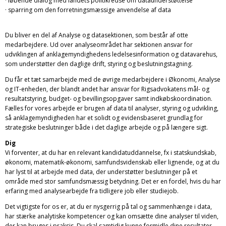
· løbende dialog med landets politikredse om dataunderstøttelse
· sparring om den forretningsmæssige anvendelse af data
Du bliver en del af Analyse og datasektionen, som består af otte
medarbejdere. Ud over analyseområdet har sektionen ansvar for
udviklingen af anklagemyndighedens ledelsesinformation og datavarehus,
som understøtter den daglige drift, styring og beslutningstagning.
Du får et tæt samarbejde med de øvrige medarbejdere i Økonomi, Analyse
og IT-enheden, der blandt andet har ansvar for Rigsadvokatens mål- og
resultatstyring, budget- og bevillingsopgaver samt indkøbskoordination.
Fælles for vores arbejde er brugen af data til analyser, styring og udvikling,
så anklagemyndigheden har et solidt og evidensbaseret grundlag for
strategiske beslutninger både i det daglige arbejde og på længere sigt.
Dig
Vi forventer, at du har en relevant kandidatuddannelse, fx i statskundskab,
økonomi, matematik-økonomi, samfundsvidenskab eller lignende, og at du
har lyst til at arbejde med data, der understøtter beslutninger på et
område med stor samfundsmæssig betydning. Det er en fordel, hvis du har
erfaring med analysearbejde fra tidligere job eller studiejob.
Det vigtigste for os er, at du er nysgerrig på tal og sammenhænge i data,
har stærke analytiske kompetencer og kan omsætte dine analyser til viden,
der kan bruges i praksis. Du skal samtidig kunne formidle dine resultater