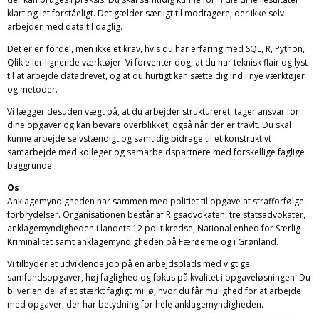
klart og let forståeligt. Det gælder særligt til modtagere, der ikke selv
arbejder med data til daglig.
Det er en fordel, men ikke et krav, hvis du har erfaring med SQL, R, Python,
Qlik eller lignende værktøjer. Vi forventer dog, at du har teknisk flair og lyst
til at arbejde datadrevet, og at du hurtigt kan sætte dig ind i nye værktøjer
og metoder.
Vi lægger desuden vægt på, at du arbejder struktureret, tager ansvar for
dine opgaver og kan bevare overblikket, også når der er travlt. Du skal
kunne arbejde selvstændigt og samtidig bidrage til et konstruktivt
samarbejde med kolleger og samarbejdspartnere med forskellige faglige
baggrunde.
Os
Anklagemyndigheden har sammen med politiet til opgave at strafforfølge
forbrydelser. Organisationen består af Rigsadvokaten, tre statsadvokater,
anklagemyndigheden i landets 12 politikredse, National enhed for Særlig
Kriminalitet samt anklagemyndigheden på Færøerne og i Grønland.
Vi tilbyder et udviklende job på en arbejdsplads med vigtige
samfundsopgaver, høj faglighed og fokus på kvalitet i opgaveløsningen. Du
bliver en del af et stærkt fagligt miljø, hvor du får mulighed for at arbejde
med opgaver, der har betydning for hele anklagemyndigheden.