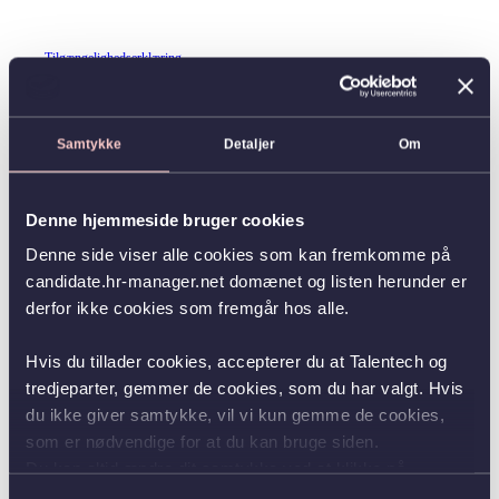
Tilgængelighedserklæring
Samtykke
Detaljer
Om
Denne hjemmeside bruger cookies
Denne side viser alle cookies som kan fremkomme på
candidate.hr-manager.net domænet og listen herunder er
derfor ikke cookies som fremgår hos alle.
Hvis du tillader cookies, accepterer du at Talentech og
tredjeparter, gemmer de cookies, som du har valgt. Hvis
du ikke giver samtykke, vil vi kun gemme de cookies,
som er nødvendige for at du kan bruge siden.
Du kan altid ændre dit samtykke ved at klikke på
knappen nederst i venstre hjørne.