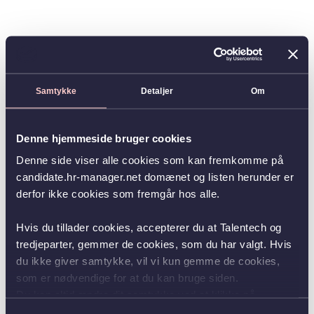
Samtykke
Detaljer
Om
Denne hjemmeside bruger cookies
Denne side viser alle cookies som kan fremkomme på
candidate.hr-manager.net domænet og listen herunder er
derfor ikke cookies som fremgår hos alle.
Hvis du tillader cookies, accepterer du at Talentech og
tredjeparter, gemmer de cookies, som du har valgt. Hvis
du ikke giver samtykke, vil vi kun gemme de cookies,
som er nødvendige for at du kan bruge siden.
Du kan altid ændre dit samtykke ved at klikke på
knappen nederst i venstre hjørne.