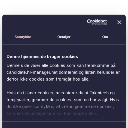
Samtykke
Detaljer
Om
Denne hjemmeside bruger cookies
Denne side viser alle cookies som kan fremkomme på
candidate.hr-manager.net domænet og listen herunder er
derfor ikke cookies som fremgår hos alle.
Hvis du tillader cookies, accepterer du at Talentech og
tredjeparter, gemmer de cookies, som du har valgt. Hvis
du ikke giver samtykke, vil vi kun gemme de cookies,
som er nødvendige for at du kan bruge siden.
Du kan altid ændre dit samtykke ved at klikke på
knappen nederst i venstre hjørne.