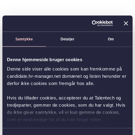
Samtykke
Detaljer
Om
Denne hjemmeside bruger cookies
Denne side viser alle cookies som kan fremkomme på
candidate.hr-manager.net domænet og listen herunder er
derfor ikke cookies som fremgår hos alle.
Hvis du tillader cookies, accepterer du at Talentech og
tredjeparter, gemmer de cookies, som du har valgt. Hvis
du ikke giver samtykke, vil vi kun gemme de cookies,
som er nødvendige for at du kan bruge siden.
Du kan altid ændre dit samtykke ved at klikke på
knappen nederst i venstre hjørne.