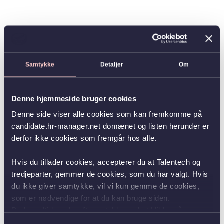
Samtykke
Detaljer
Om
Denne hjemmeside bruger cookies
Denne side viser alle cookies som kan fremkomme på
candidate.hr-manager.net domænet og listen herunder er
derfor ikke cookies som fremgår hos alle.
Hvis du tillader cookies, accepterer du at Talentech og
tredjeparter, gemmer de cookies, som du har valgt. Hvis
du ikke giver samtykke, vil vi kun gemme de cookies,
som er nødvendige for at du kan bruge siden.
Du kan altid ændre dit samtykke ved at klikke på
knappen nederst i venstre hjørne.