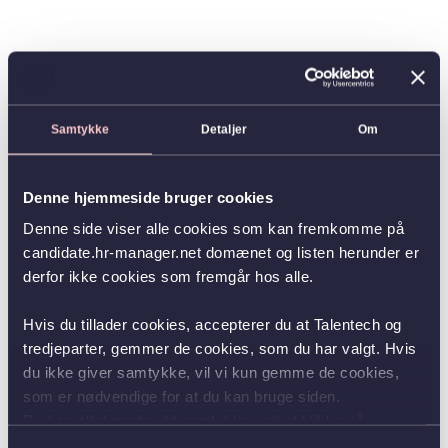
Samtykke
Detaljer
Om
Denne hjemmeside bruger cookies
Denne side viser alle cookies som kan fremkomme på
candidate.hr-manager.net domænet og listen herunder er
derfor ikke cookies som fremgår hos alle.
Hvis du tillader cookies, accepterer du at Talentech og
tredjeparter, gemmer de cookies, som du har valgt. Hvis
du ikke giver samtykke, vil vi kun gemme de cookies,
som er nødvendige for at du kan bruge siden.
Du kan altid ændre dit samtykke ved at klikke på
knappen nederst i venstre hjørne.