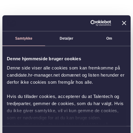
Samtykke
Detaljer
Om
Denne hjemmeside bruger cookies
Denne side viser alle cookies som kan fremkomme på
candidate.hr-manager.net domænet og listen herunder er
derfor ikke cookies som fremgår hos alle.
Hvis du tillader cookies, accepterer du at Talentech og
tredjeparter, gemmer de cookies, som du har valgt. Hvis
du ikke giver samtykke, vil vi kun gemme de cookies,
som er nødvendige for at du kan bruge siden.
Du kan altid ændre dit samtykke ved at klikke på
knappen nederst i venstre hjørne.