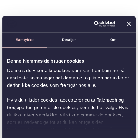
Samtykke
Detaljer
Om
Denne hjemmeside bruger cookies
Denne side viser alle cookies som kan fremkomme på
candidate.hr-manager.net domænet og listen herunder er
derfor ikke cookies som fremgår hos alle.
Hvis du tillader cookies, accepterer du at Talentech og
tredjeparter, gemmer de cookies, som du har valgt. Hvis
du ikke giver samtykke, vil vi kun gemme de cookies,
som er nødvendige for at du kan bruge siden.
Du kan altid ændre dit samtykke ved at klikke på
knappen nederst i venstre hjørne.