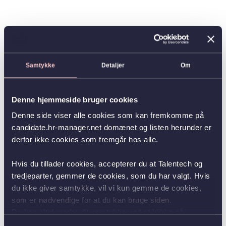
Samtykke
Detaljer
Om
Denne hjemmeside bruger cookies
Denne side viser alle cookies som kan fremkomme på
candidate.hr-manager.net domænet og listen herunder er
derfor ikke cookies som fremgår hos alle.
Hvis du tillader cookies, accepterer du at Talentech og
tredjeparter, gemmer de cookies, som du har valgt. Hvis
du ikke giver samtykke, vil vi kun gemme de cookies,
som er nødvendige for at du kan bruge siden.
Du kan altid ændre dit samtykke ved at klikke på
knappen nederst i venstre hjørne.