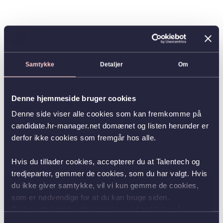
Samtykke
Detaljer
Om
Denne hjemmeside bruger cookies
Denne side viser alle cookies som kan fremkomme på
candidate.hr-manager.net domænet og listen herunder er
derfor ikke cookies som fremgår hos alle.
Hvis du tillader cookies, accepterer du at Talentech og
tredjeparter, gemmer de cookies, som du har valgt. Hvis
du ikke giver samtykke, vil vi kun gemme de cookies,
som er nødvendige for at du kan bruge siden.
Du kan altid ændre dit samtykke ved at klikke på
knappen nederst i venstre hjørne.