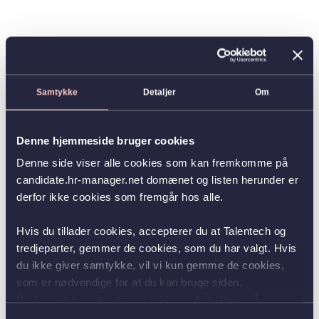
Samtykke
Detaljer
Om
Denne hjemmeside bruger cookies
Denne side viser alle cookies som kan fremkomme på
candidate.hr-manager.net domænet og listen herunder er
derfor ikke cookies som fremgår hos alle.
Hvis du tillader cookies, accepterer du at Talentech og
tredjeparter, gemmer de cookies, som du har valgt. Hvis
du ikke giver samtykke, vil vi kun gemme de cookies,
som er nødvendige for at du kan bruge siden.
Du kan altid ændre dit samtykke ved at klikke på
knappen nederst i venstre hjørne.