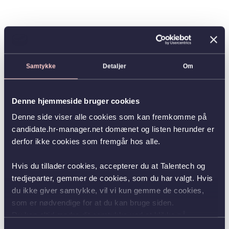
Samtykke
Detaljer
Om
Denne hjemmeside bruger cookies
Denne side viser alle cookies som kan fremkomme på
candidate.hr-manager.net domænet og listen herunder er
derfor ikke cookies som fremgår hos alle.
Hvis du tillader cookies, accepterer du at Talentech og
tredjeparter, gemmer de cookies, som du har valgt. Hvis
du ikke giver samtykke, vil vi kun gemme de cookies,
som er nødvendige for at du kan bruge siden.
Du kan altid ændre dit samtykke ved at klikke på
knappen nederst i venstre hjørne.