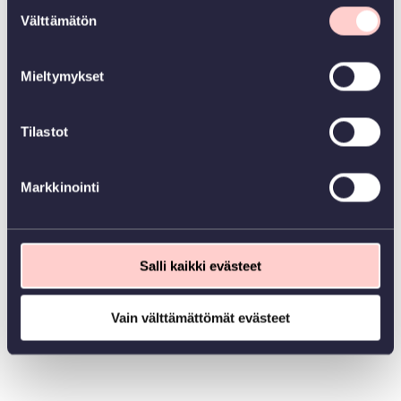
Suostumuksen
painiketta sivun vasemmassa alakulmassa.
Välttämätön
valinta
Mieltymykset
Tilastot
Markkinointi
Salli kaikki evästeet
Vain välttämättömät evästeet