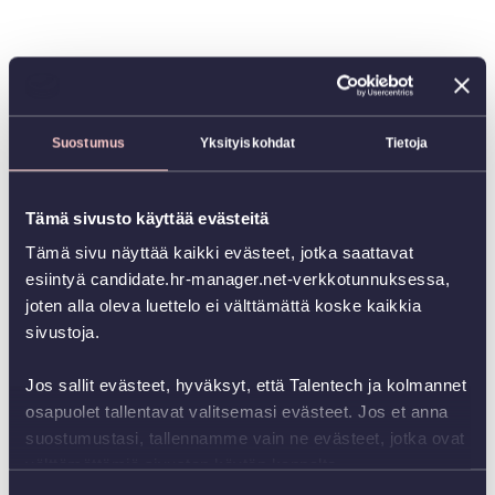
Suostumus
Yksityiskohdat
Tietoja
Tämä sivusto käyttää evästeitä
Tämä sivu näyttää kaikki evästeet, jotka saattavat
esiintyä candidate.hr-manager.net-verkkotunnuksessa,
joten alla oleva luettelo ei välttämättä koske kaikkia
sivustoja.
Jos sallit evästeet, hyväksyt, että Talentech ja kolmannet
osapuolet tallentavat valitsemasi evästeet. Jos et anna
suostumustasi, tallennamme vain ne evästeet, jotka ovat
välttämättömiä sivuston käytön kannalta.
Voit aina muuttaa suostumustasi napsauttamalla