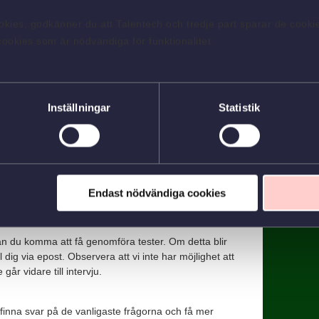
okies, godkänner du att Talentech och tredje part sparar de cookie
 du som förare har stor påverkan på våra kunders
cookies som är nödvändiga för funktionalitet.
erheten och trivseln ombord. För att trivas i rollen är
od service, är lyhörd, noggrann och ansvarsfull.
e kunder och kollegor, och en viktig del av arbetet
iv och serviceorienterad attityd. Våra kunders behov
Inställningar
Statistik
våra bussar rullar året runt, dygnet runt. Det är
 vardag att kunna arbeta oregelbundna tider.
 av bussföraruxutbildning under hösten 2026. Oavsett
Endast nödvändiga cookies
och som du kommer in på finns det väldigt goda
ter avslutad utbildning.
n du komma att få genomföra tester. Om detta blir
l dig via epost. Observera att vi inte har möjlighet att
går vidare till intervju.
 finna svar på de vanligaste frågorna och få mer