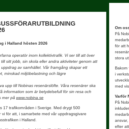
BUSSFÖRARUTBILDNING
Om os
26
På Nobi
medarbe
ng i Halland hösten 2026
för att 
resenär
rna operatör inom kollektivtrafik. Vi ser till att över
stora u
l sitt jobb, sin skola eller andra aktiviteter genom att
på uppdrag av samhället. Vår framgång skapar ett
Bakom v
et, minskad miljöbelastning och lägre
i verkst
utveckl
eva upp till Nobinas resenärslöfte. Våra resenärer ska
med vi
få information som är betydelsefull för sin resa och
Varför
 mer på
www.nobina.se
På Nobi
s 17 trafikområden i Sverige. Med drygt 500
inklude
vi för att, i samarbete med vår uppdragsgivare
medarbe
sstrafiken i Halland.
ansvar, 
efter a