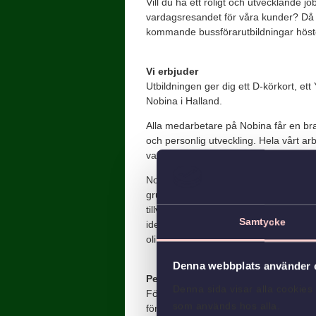
Vill du ha ett roligt och utvecklande job
vardagsresandet för våra kunder? Då h
kommande bussförarutbildningar hös
Vi erbjuder
Utbildningen ger dig ett D-körkort, et
Nobina i Halland.
Alla medarbetare på Nobina får en bra 
och personlig utveckling. Hela vårt ar
vardagsresor” och strävan mot vår visi
Nobina är ett mångfaldens företag. Vi 
grupper och oss som företag. På Nobin
tillvara kompetens hos alla medarbeta
Samtycke
identitet eller uttryck, etnicitet, ålder
olikheter!
Denna webbplats använder 
Personliga egenskaper och utbild
Denna sida visar alla cookie
För att kunna söka vår utbildning ska 
som används hos alla.
för manuell växellåda i minst 1 år. Utb