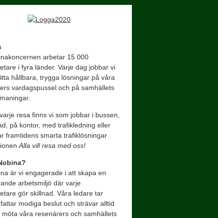
s
nakoncernen arbetar 15 000
tare i fyra länder. Varje dag jobbar vi
hitta hållbara, trygga lösningar på våra
ers vardagspussel och på samhällets
tmaningar.
arje resa finns vi som jobbar i bussen,
ad, på kontor, med trafikledning eller
ar framtidens smarta trafiklösningar
sionen
Alla vill resa med oss!
 Nobina?
na är vi engagerade i att skapa en
rande arbetsmiljö där varje
tare gör skillnad. Våra ledare tar
fattar modiga beslut och strävar alltid
tt möta våra resenärers och samhällets