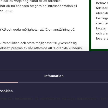
b där du varje dag bidrar till att förenkla
behov. 
ar du nu chansen att göra en intresseanmälan till
fokusera
ten 2025.
utveckl
lösninga
coachan
bygger 
t YKB och goda möjligheter att få en anställning på
och vi s
leverera
introduktion och stora möjligheter till yrkesmässig
betssätt präglas av vår affärsidé att ”Förenkla kundens
on att ”Alla vill resa med oss”.
tror på mångfald och att det berikar personer,
a arbetar vi aktivt med att främja mångfald och att ta
re oavsett kön, sexuell läggning, könsöverskridande
Information
, religion eller annan trosuppfattning. Vi välkomnar
cookies
ning
s som kan förekomma på candidate.hr-manager.net-domänen, och lis
du vara 21 år gammal eller äldre och haft B-körkort
ildningen kräver att du behärskar svenska i tal och