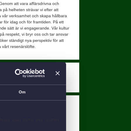
Genom att vara affärsdrivna och
 på helheten strävar vi efter att
a vår verksamhet och skapa hållbara
r för idag och för framtiden. På ett
de sätt är vi engagerande. Vår kultur
på respekt, vi bryr oss och tar ansvar
öker ständigt nya perspektiv för att
 vårt resenärslöfte.
Sista ansökningsdag:
2026-09-30
Om
Följ oss på sociala medier
tan visar därför inte cookies
Tipsa en kompis