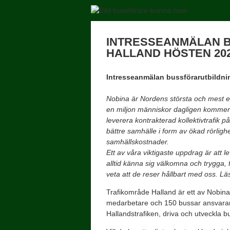
INTRESSEANMÄLAN 
HALLAND HÖSTEN 20
Intresseanmälan bussförarutbildni
Nobina är Nordens största och mest erfa
en miljon människor dagligen kommer til
leverera kontrakterad kollektivtrafik 
bättre samhälle i form av ökad rörligh
samhällskostnader.
Ett av våra viktigaste uppdrag är att l
alltid känna sig välkomna och trygga, 
veta att de reser hållbart med oss.
Läs
Trafikområde Halland är ett av Nobina
medarbetare och 150 bussar ansvarar 
Hallandstrafiken, driva och utveckla bu