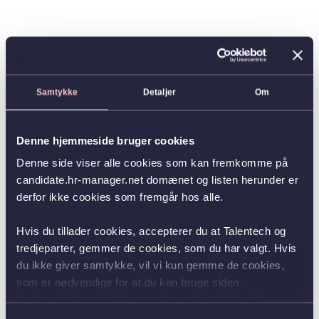
Samtykke
Detaljer
Om
Denne hjemmeside bruger cookies
Denne side viser alle cookies som kan fremkomme på
candidate.hr-manager.net domænet og listen herunder er
derfor ikke cookies som fremgår hos alle.
Hvis du tillader cookies, accepterer du at Talentech og
tredjeparter, gemmer de cookies, som du har valgt. Hvis
du ikke giver samtykke, vil vi kun gemme de cookies,
som er nødvendige for at du kan bruge siden.
Du kan altid ændre dit samtykke ved at klikke på
knappen nederst i venstre hjørne.