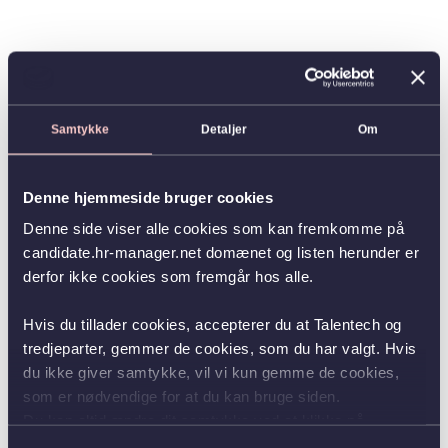
Samtykke
Detaljer
Om
Denne hjemmeside bruger cookies
Denne side viser alle cookies som kan fremkomme på
candidate.hr-manager.net domænet og listen herunder er
derfor ikke cookies som fremgår hos alle.
Hvis du tillader cookies, accepterer du at Talentech og
tredjeparter, gemmer de cookies, som du har valgt. Hvis
du ikke giver samtykke, vil vi kun gemme de cookies,
som er nødvendige for at du kan bruge siden.
Du kan altid ændre dit samtykke ved at klikke på
knappen nederst i venstre hjørne.