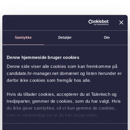
Samtykke
Detaljer
Om
Denne hjemmeside bruger cookies
Denne side viser alle cookies som kan fremkomme på
candidate.hr-manager.net domænet og listen herunder er
derfor ikke cookies som fremgår hos alle.
Hvis du tillader cookies, accepterer du at Talentech og
tredjeparter, gemmer de cookies, som du har valgt. Hvis
du ikke giver samtykke, vil vi kun gemme de cookies,
som er nødvendige for at du kan bruge siden.
Du kan altid ændre dit samtykke ved at klikke på
knappen nederst i venstre hjørne.