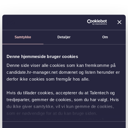
Samtykke
Detaljer
Om
Denne hjemmeside bruger cookies
Denne side viser alle cookies som kan fremkomme på
candidate.hr-manager.net domænet og listen herunder er
derfor ikke cookies som fremgår hos alle.
Hvis du tillader cookies, accepterer du at Talentech og
tredjeparter, gemmer de cookies, som du har valgt. Hvis
du ikke giver samtykke, vil vi kun gemme de cookies,
som er nødvendige for at du kan bruge siden.
Du kan altid ændre dit samtykke ved at klikke på
knappen nederst i venstre hjørne.