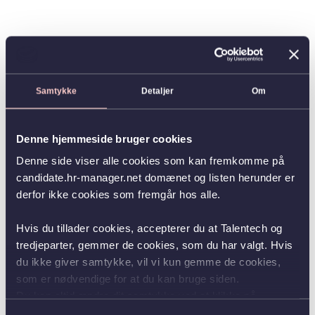
Samtykke
Detaljer
Om
Denne hjemmeside bruger cookies
Denne side viser alle cookies som kan fremkomme på
candidate.hr-manager.net domænet og listen herunder er
derfor ikke cookies som fremgår hos alle.
Hvis du tillader cookies, accepterer du at Talentech og
tredjeparter, gemmer de cookies, som du har valgt. Hvis
du ikke giver samtykke, vil vi kun gemme de cookies,
som er nødvendige for at du kan bruge siden.
Du kan altid ændre dit samtykke ved at klikke på
knappen nederst i venstre hjørne.