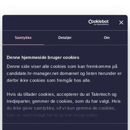
Samtykke
Detaljer
Om
Denne hjemmeside bruger cookies
Denne side viser alle cookies som kan fremkomme på
candidate.hr-manager.net domænet og listen herunder er
derfor ikke cookies som fremgår hos alle.
Hvis du tillader cookies, accepterer du at Talentech og
tredjeparter, gemmer de cookies, som du har valgt. Hvis
du ikke giver samtykke, vil vi kun gemme de cookies,
som er nødvendige for at du kan bruge siden.
Du kan altid ændre dit samtykke ved at klikke på
knappen nederst i venstre hjørne.