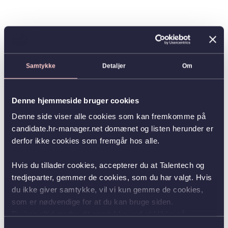
Samtykke
Detaljer
Om
Denne hjemmeside bruger cookies
Denne side viser alle cookies som kan fremkomme på
candidate.hr-manager.net domænet og listen herunder er
derfor ikke cookies som fremgår hos alle.
Hvis du tillader cookies, accepterer du at Talentech og
tredjeparter, gemmer de cookies, som du har valgt. Hvis
du ikke giver samtykke, vil vi kun gemme de cookies,
som er nødvendige for at du kan bruge siden.
Du kan altid ændre dit samtykke ved at klikke på
knappen nederst i venstre hjørne.