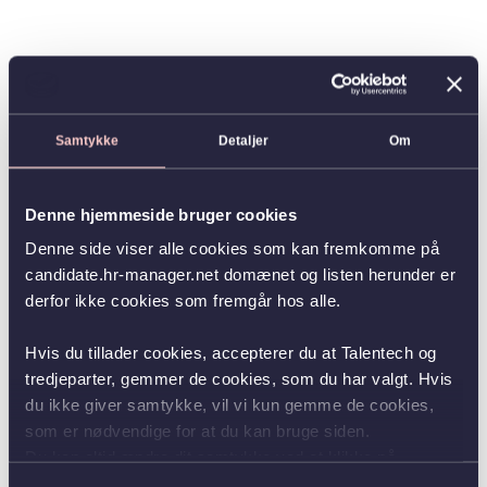
Samtykke
Detaljer
Om
Denne hjemmeside bruger cookies
Denne side viser alle cookies som kan fremkomme på
candidate.hr-manager.net domænet og listen herunder er
derfor ikke cookies som fremgår hos alle.
Hvis du tillader cookies, accepterer du at Talentech og
tredjeparter, gemmer de cookies, som du har valgt. Hvis
du ikke giver samtykke, vil vi kun gemme de cookies,
som er nødvendige for at du kan bruge siden.
Du kan altid ændre dit samtykke ved at klikke på
knappen nederst i venstre hjørne.