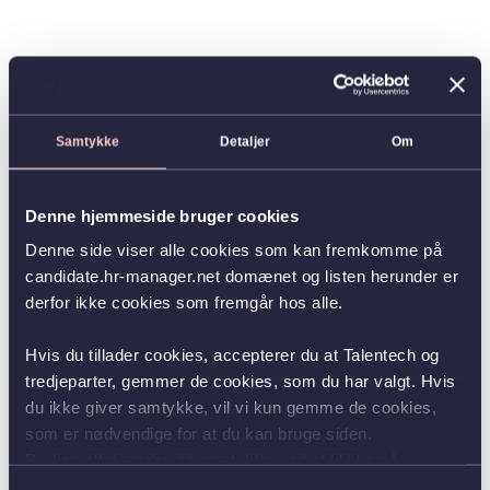
Samtykke
Detaljer
Om
Denne hjemmeside bruger cookies
Denne side viser alle cookies som kan fremkomme på
candidate.hr-manager.net domænet og listen herunder er
derfor ikke cookies som fremgår hos alle.
Hvis du tillader cookies, accepterer du at Talentech og
tredjeparter, gemmer de cookies, som du har valgt. Hvis
du ikke giver samtykke, vil vi kun gemme de cookies,
som er nødvendige for at du kan bruge siden.
Du kan altid ændre dit samtykke ved at klikke på
knappen nederst i venstre hjørne.