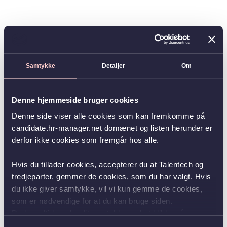
Samtykke
Detaljer
Om
Denne hjemmeside bruger cookies
Denne side viser alle cookies som kan fremkomme på
candidate.hr-manager.net domænet og listen herunder er
derfor ikke cookies som fremgår hos alle.
Hvis du tillader cookies, accepterer du at Talentech og
tredjeparter, gemmer de cookies, som du har valgt. Hvis
du ikke giver samtykke, vil vi kun gemme de cookies,
som er nødvendige for at du kan bruge siden.
Du kan altid ændre dit samtykke ved at klikke på
knappen nederst i venstre hjørne.