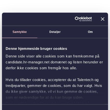
Samtykke
Detaljer
Om
Denne hjemmeside bruger cookies
Denne side viser alle cookies som kan fremkomme på
candidate.hr-manager.net domænet og listen herunder er
derfor ikke cookies som fremgår hos alle.
Hvis du tillader cookies, accepterer du at Talentech og
tredjeparter, gemmer de cookies, som du har valgt. Hvis
du ikke giver samtykke, vil vi kun gemme de cookies,
som er nødvendige for at du kan bruge siden.
Du kan altid ændre dit samtykke ved at klikke på
knappen nederst i venstre hjørne.