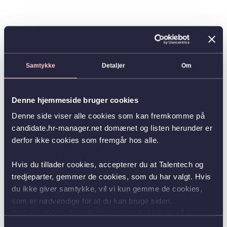
Samtykke
Detaljer
Om
Denne hjemmeside bruger cookies
Denne side viser alle cookies som kan fremkomme på
candidate.hr-manager.net domænet og listen herunder er
derfor ikke cookies som fremgår hos alle.
Hvis du tillader cookies, accepterer du at Talentech og
tredjeparter, gemmer de cookies, som du har valgt. Hvis
du ikke giver samtykke, vil vi kun gemme de cookies,
som er nødvendige for at du kan bruge siden.
Du kan altid ændre dit samtykke ved at klikke på
knappen nederst i venstre hjørne.