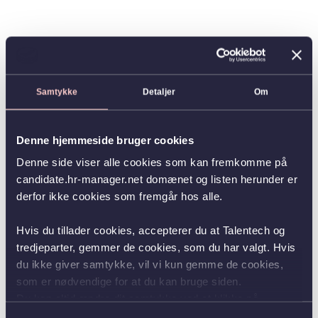
Samtykke
Detaljer
Om
Denne hjemmeside bruger cookies
Denne side viser alle cookies som kan fremkomme på
candidate.hr-manager.net domænet og listen herunder er
derfor ikke cookies som fremgår hos alle.
Hvis du tillader cookies, accepterer du at Talentech og
tredjeparter, gemmer de cookies, som du har valgt. Hvis
du ikke giver samtykke, vil vi kun gemme de cookies,
som er nødvendige for at du kan bruge siden.
Du kan altid ændre dit samtykke ved at klikke på
knappen nederst i venstre hjørne.