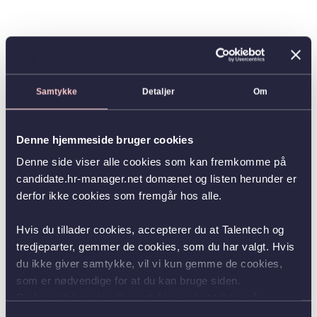
Samtykke
Detaljer
Om
Denne hjemmeside bruger cookies
Denne side viser alle cookies som kan fremkomme på
candidate.hr-manager.net domænet og listen herunder er
derfor ikke cookies som fremgår hos alle.
Hvis du tillader cookies, accepterer du at Talentech og
tredjeparter, gemmer de cookies, som du har valgt. Hvis
du ikke giver samtykke, vil vi kun gemme de cookies,
som er nødvendige for at du kan bruge siden.
Du kan altid ændre dit samtykke ved at klikke på
knappen nederst i venstre hjørne.